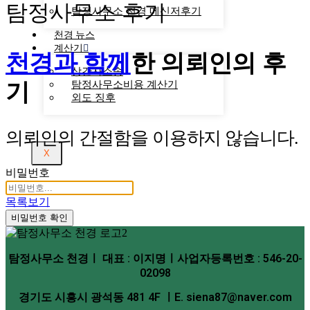
탐정사무소 후기
탐정사무소 천경 메신저후기
천경 뉴스
계산기
천경과 함께
한
의뢰인의 후
상간자소송
기
탐정사무소비용 계산기
외도 징후
의뢰인의 간절함을 이용하지 않습니다.
X
비밀번호
목록보기
비밀번호 확인
탐정사무소 천경ㅣ 대표 : 이지명ㅣ사업자등록번호 : 546-20-
02098
경기도 시흥시 광석동 481 4F ㅣE. siena87@naver.com