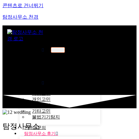
콘텐츠로 건너뛰기
탐정사무소 천경
천경소개
천경소개
비젼소개
오시는길
업무분야
가정고민
개인고민
기업고민
기타고민
불법기기탐지
탐정사무소
온라인문의
탐정사무소 후기