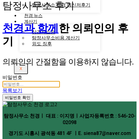
탐정사무소 후기
탐정사무소 천경 메신저후기
천경 뉴스
계산기
천경과 함께
한
의뢰인의 후
상간자소송
기
탐정사무소비용 계산기
외도 징후
의뢰인의 간절함을 이용하지 않습니다.
X
비밀번호
목록보기
비밀번호 확인
탐정사무소 천경ㅣ 대표 : 이지명ㅣ사업자등록번호 : 546-20-
02098
경기도 시흥시 광석동 481 4F ㅣE. siena87@naver.com