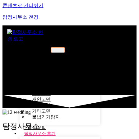
콘텐츠로 건너뛰기
탐정사무소 천경
천경소개
천경소개
비젼소개
오시는길
업무분야
가정고민
개인고민
기업고민
기타고민
불법기기탐지
탐정사무소
온라인문의
탐정사무소 후기