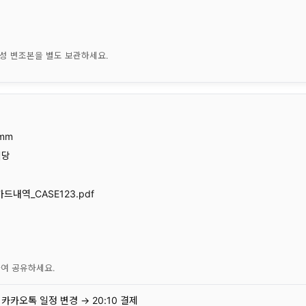
성 변조본을 별도 보관하세요.
:mm
식당
_카드내역_CASE123.pdf
여 공유하세요.
05 카카오톡 일정 변경 → 20:10 결제