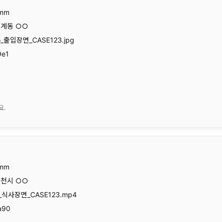
:mm
퇴계동 ○○
to_출입장면_CASE123.jpg
9e1
요.
:mm
춘천시 ○○
eo_식사장면_CASE123.mp4
a90