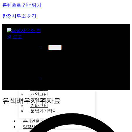
콘텐츠로 건너뛰기
탐정사무소 천경
천경소개
천경소개
비젼소개
오시는길
업무분야
가정고민
개인고민
유책배우자 위자료
기업고민
기타고민
불법기기탐지
온라인문의
탐정사무소 후기