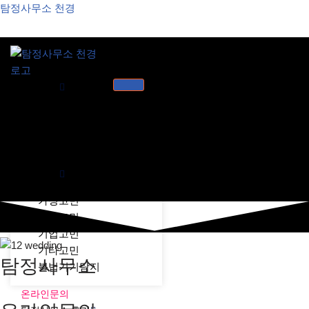
탐정사무소 천경
콘
텐
츠
로
천경소개
건
천경소개
너
비젼소개
뛰
오시는길
기
업무분야
가정고민
개인고민
기업고민
기타고민
탐정사무소
불법기기탐지
온라인문의