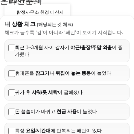
온라인문의
탐정사무소 후기
탐정사무소 천경 메신저
후기
내 상황 체크
(해당되는 것 체크)
천경 뉴스
체크가 늘수록 ‘감’이 아니라 ‘패턴’이 보이기 시작합니다.
계산기
최근 1~3개월 사이 갑자기
야근/출장/주말 외출
이 증
상간자소송
가했다
탐정사무소비용 계산
기
외도 징후
휴대폰을
잠그거나 뒤집어 놓는 행동
이 늘었다
X
귀가 후
샤워/옷 세탁
이 급해졌다
돈 씀씀이가 바뀌고
현금 사용
이 늘었다
특정
요일/시간대
에 반복되는 패턴이 있다