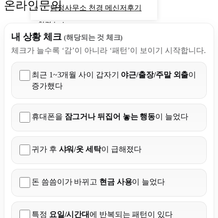
온라인문의
탐정사무소 천경 메신저후기
천경 뉴스
계산기
내 상황 체크
(해당되는 것 체크)
상간자소송
체크가 늘수록 ‘감’이 아니라 ‘패턴’이 보이기 시작합니다.
탐정사무소비용 계산기
외도 징후
최근 1~3개월 사이 갑자기
야근/출장/주말 외출
이
증가했다
X
휴대폰을
잠그거나 뒤집어 놓는 행동
이 늘었다
귀가 후
샤워/옷 세탁
이 급해졌다
돈 씀씀이가 바뀌고
현금 사용
이 늘었다
특정
요일/시간대
에 반복되는 패턴이 있다