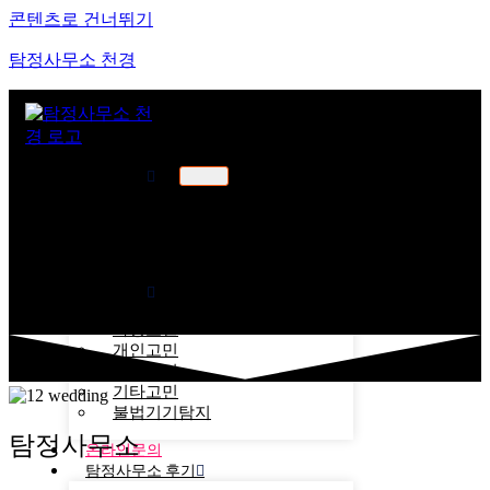
콘텐츠로 건너뛰기
탐정사무소 천경
천경소개
천경소개
비젼소개
오시는길
업무분야
가정고민
개인고민
기업고민
기타고민
불법기기탐지
탐정사무소
온라인문의
탐정사무소 후기