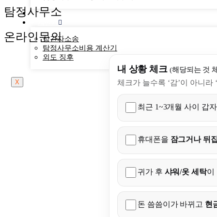
탐정사무소
천경 뉴스
계산기
온라인문의
상간자소송
탐정사무소비용 계산기
외도 징후
내 상황 체크
(해당되는 것 
체크가 늘수록 ‘감’이 아니라
X
최근 1~3개월 사이 갑
휴대폰을
잠그거나 뒤집
귀가 후
샤워/옷 세탁
이
돈 씀씀이가 바뀌고
현