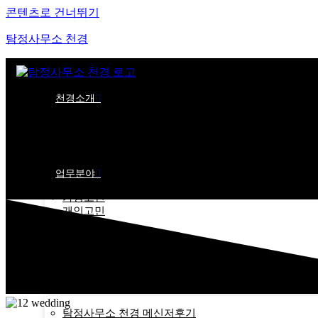
콘텐츠로 건너뛰기
탐정사무소 천경
천경소개
천경소개
비젼소개
오시는길
업무분야
가정고민
개인고민
기업고민
기타고민
불법기기탐지
온라인문의
탐정사무소 후기
탐정사무소 천경 메신저후기