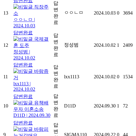
답변완료
답
직장주
변
ㅇㅇㄴㅁ
13
2024.10.03
0
3694
소
완
ㅇㅇㄴㅁ
|
료
2024.10.03
답변완료
답
국제결
변
정성범
12
2024.10.02
1
2409
혼 도주
완
정성범
|
료
2024.10.02
답변완료
답
바람증
변
11
lxx1113
2024.10.02
0
1534
거
완
lxx1113
|
료
2024.10.02
답
답변완료
변
유책배
10
D11D
2024.09.30
1
72
완
우자 이혼소송
D11D
|
2024.09.30
료
답변완료
답
바람피
변
9
SIGMA110
2024.09.22
0
44
는거같애요...