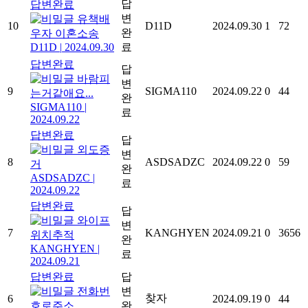
답
답변완료
변
유책배
10
D11D
2024.09.30
1
72
완
우자 이혼소송
D11D
|
2024.09.30
료
답변완료
답
바람피
변
9
SIGMA110
2024.09.22
0
44
는거같애요...
완
SIGMA110
|
료
2024.09.22
답변완료
답
외도증
변
8
ASDSADZC
2024.09.22
0
59
거
완
ASDSADZC
|
료
2024.09.22
답변완료
답
와이프
변
7
KANGHYEN
2024.09.21
0
3656
위치추적
완
KANGHYEN
|
료
2024.09.21
답변완료
답
전화번
변
찾자
6
2024.09.19
0
44
호로주소
완