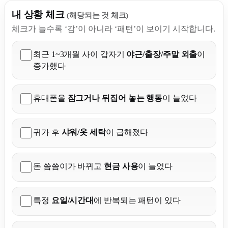
탐정사무소 천경 메신저후기
내 상황 체크
(해당되는 것 체크)
천경 뉴스
체크가 늘수록 ‘감’이 아니라 ‘패턴’이 보이기 시작합니다.
계산기
상간자소송
최근 1~3개월 사이 갑자기
야근/출장/주말 외출
이
탐정사무소비용 계산기
증가했다
외도 징후
휴대폰을
잠그거나 뒤집어 놓는 행동
이 늘었다
X
귀가 후
샤워/옷 세탁
이 급해졌다
돈 씀씀이가 바뀌고
현금 사용
이 늘었다
특정
요일/시간대
에 반복되는 패턴이 있다