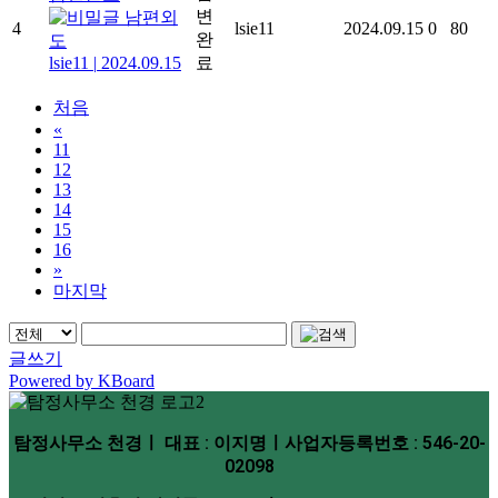
변
남편외
4
lsie11
2024.09.15
0
80
완
도
lsie11
|
2024.09.15
료
처음
«
11
12
13
14
15
16
»
마지막
글쓰기
Powered by KBoard
탐정사무소 천경ㅣ 대표 : 이지명ㅣ사업자등록번호 : 546-20-
02098