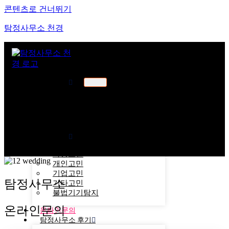
콘텐츠로 건너뛰기
탐정사무소 천경
천경소개
천경소개
비젼소개
오시는길
업무분야
가정고민
개인고민
기업고민
탐정사무소
기타고민
불법기기탐지
온라인문의
온라인문의
탐정사무소 후기