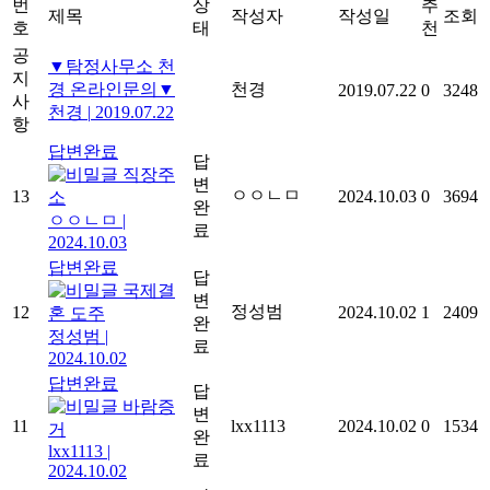
번
상
추
제목
작성자
작성일
조회
호
태
천
공
▼탐정사무소 천
지
경 온라인문의▼
천경
2019.07.22
0
3248
사
천경
|
2019.07.22
항
답변완료
답
직장주
변
ㅇㅇㄴㅁ
13
2024.10.03
0
3694
소
완
ㅇㅇㄴㅁ
|
료
2024.10.03
답변완료
답
국제결
변
정성범
12
2024.10.02
1
2409
혼 도주
완
정성범
|
료
2024.10.02
답변완료
답
바람증
변
11
lxx1113
2024.10.02
0
1534
거
완
lxx1113
|
료
2024.10.02