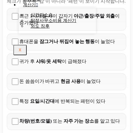
체크가 늘수록 ‘감’이 아니라 ‘패턴’이 보이기 시작합니다.
계산기
상간자소송
최근 1~3개월 사이 갑자기
야근/출장/주말 외출
이
탐정사무소비용 계산기
증가했다
외도 징후
휴대폰을
잠그거나 뒤집어 놓는 행동
이 늘었다
X
귀가 후
샤워/옷 세탁
이 급해졌다
돈 씀씀이가 바뀌고
현금 사용
이 늘었다
특정
요일/시간대
에 반복되는 패턴이 있다
차량(번호/모델)
또는
자주 가는 장소
를 알고 있다