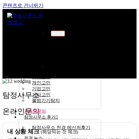
콘텐츠로 건너뛰기
천경소개
천경소개
비젼소개
오시는길
업무분야
가정고민
개인고민
기업고민
탐정사무소
기타고민
불법기기탐지
온라인문의
온라인문의
탐정사무소 후기
탐정사무소 천경 메신저후기
내 상황 체크
(해당되는 것 체크)
천경 뉴스