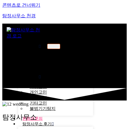
콘텐츠로 건너뛰기
탐정사무소 천경
천경소개
천경소개
비젼소개
오시는길
업무분야
가정고민
개인고민
기업고민
기타고민
불법기기탐지
탐정사무소
온라인문의
탐정사무소 후기