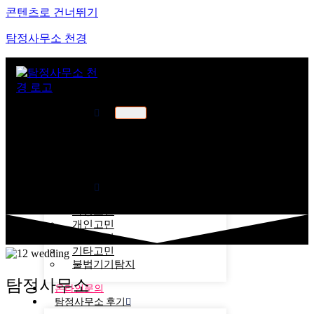
콘텐츠로 건너뛰기
탐정사무소 천경
천경소개
천경소개
비젼소개
오시는길
업무분야
가정고민
개인고민
기업고민
기타고민
불법기기탐지
탐정사무소
온라인문의
탐정사무소 후기