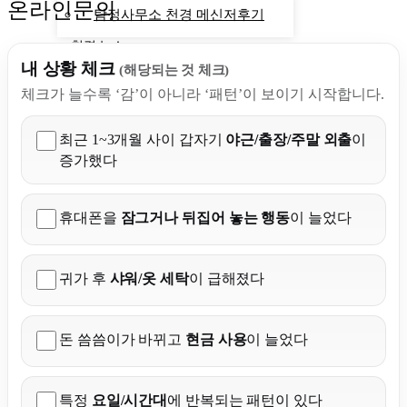
온라인문의
탐정사무소 천경 메신저후기
천경 뉴스
계산기
내 상황 체크
(해당되는 것 체크)
상간자소송
체크가 늘수록 ‘감’이 아니라 ‘패턴’이 보이기 시작합니다.
탐정사무소비용 계산기
외도 징후
최근 1~3개월 사이 갑자기
야근/출장/주말 외출
이
증가했다
X
휴대폰을
잠그거나 뒤집어 놓는 행동
이 늘었다
귀가 후
샤워/옷 세탁
이 급해졌다
돈 씀씀이가 바뀌고
현금 사용
이 늘었다
특정
요일/시간대
에 반복되는 패턴이 있다